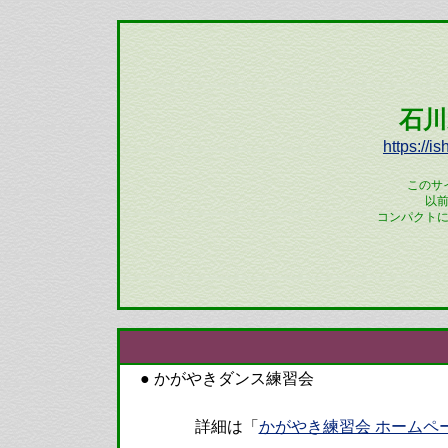
石川
https://i
このサ
以
コンパクト
● かがやきダンス練習会
詳細は「
かがやき練習会 ホームペ