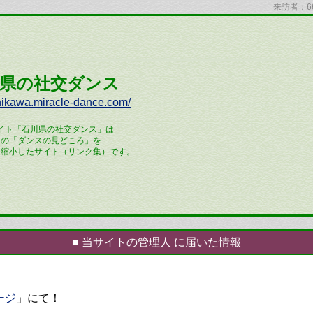
来訪者：663
県の社交ダンス
shikawa.miracle-dance.com/
イト「石川県の社交ダンス」は
前の「ダンスの見どころ」を
に縮小したサイト（リンク集）です。
■ 当サイトの管理人 に届いた情報
ージ
」にて！