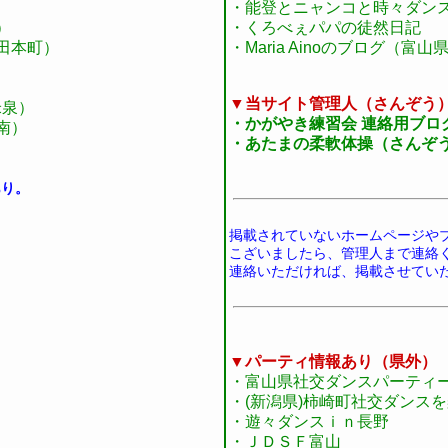
・能登とニャンコと時々ダン
）
・くろべぇパパの徒然日記
田本町）
・Maria Ainoのブログ（富山
▼当サイト管理人（さんぞう
米泉）
・かがやき練習会 連絡用ブロ
南）
・あたまの柔軟体操（さんぞ
あり。
掲載されていないホームページや
こざいましたら、管理人まで連絡
連絡いただければ、掲載させてい
▼パーティ情報あり（県外）
・富山県社交ダンスパーティ
・(新潟県)柿崎町社交ダンス
・遊々ダンスｉｎ長野
・ＪＤＳＦ富山